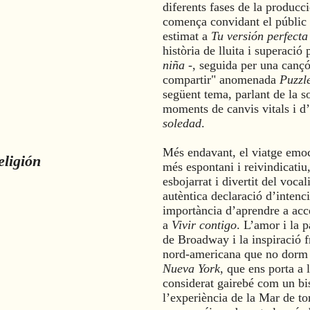
diferents fases de la producci
comença convidant el públic a 
estimat a
Tu versión perfecta
història de lluita i superació 
niña
-, seguida per una cançó 
compartir" anomenada
Puzzle
següent tema, parlant de la 
moments de canvis vitals i d
soledad
.
Més endavant, el viatge emoc
eligión
més espontani i reivindicatiu
esbojarrat i divertit del vocal
autèntica declaració d’intenci
importància d’aprendre a acc
a
Vivir contigo
. L’amor i la p
de Broadway i la inspiració fr
nord-americana que no dorm
Nueva York
, que ens porta a 
considerat gairebé com un bis
l’experiència de la Mar de to