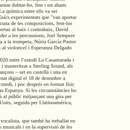
 sense dubtar-ho, fins i tot abans
La química entre ells va ser
úsics experimentats que "van aportar
scuna de les composicions, fent-los
ortaz
al baix i contrabaix,
David
der
a les percussions,
Joel Sempere
na
a la trompeta,
Núria García Pastor
u
al violoncel i Esperanza Delgado
2020 entre l’estudi
La Casamurada
i
 i masteritzat a
Sterling Sound
, als
ançons – set en castellà i una en
rmat digital el 18 de desembre a
cmedi
, i poc després en format físic
ota Espanya. Si les circumstàncies ho
à al públic mitjançant una gira per
Units, seguida per Llatinoamèrica,
vocalista, que també ha treballat en
s musicals i en la supervisió de les