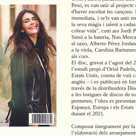
Peso
, es van unir al projecte
d'haver escoltat les cançons. 
immediata, i se'ls van unir m
la seva màgia i talent a cada
cobrar vida", com ara
Jordi P
Simó
a la bateria,
Nan Merca
al saxo,
Alberto Pérez Jorda
a la viola,
Carolina Bartume
als cors.
El disc, gravat a l’agost del 
l’estudi propi d’Oriol Padrós,
Estats Units, consta de vuit c
anglès – i es publicarà en fo
través de la distribuidora
Dis
a les botigues de discos de t
permeten, l’obra es presentar
Espanya, Europa i els Estats 
durant el 2021.
Composat íntegrament per la 
l’elaboració dels arranjament