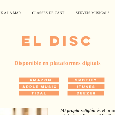
X A LA MAR
CLASSES DE CANT
SERVEIS MUSICALS
EL disc
Disponible en
plataformes digitals
Amazon
Spotify
APPLE MUSIC
iTunes
TIDAL
DEEZER
Mi propia religión
és el prim