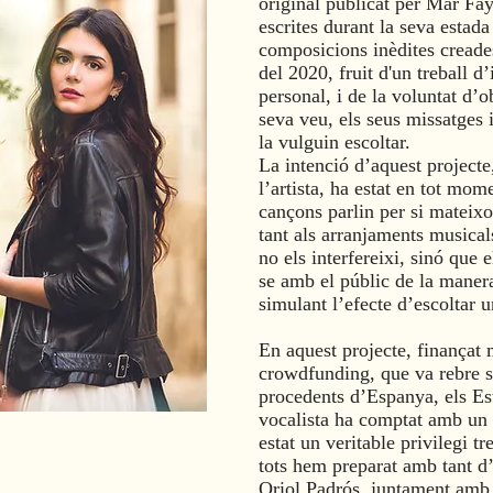
original publicat per Mar Fay
escrites durant la seva estada
composicions inèdites creade
del 2020, fruit d'un treball d
personal, i de la voluntat d’
seva veu, els seus missatges 
la vulguin escoltar.
La intenció d’aquest projecte
l’artista, ha estat en tot mom
cançons parlin per si mateixo
tant als arranjaments musical
no els interfereixi, sinó que
se amb el públic de la manera
simulant l’efecte d’escoltar u
En aquest projecte, finançat
crowdfunding, que va rebre s
procedents d’Espanya, els Est
vocalista ha comptat amb un 
estat un veritable privilegi t
tots hem preparat amb tant d’
Oriol Padrós
, juntament amb 